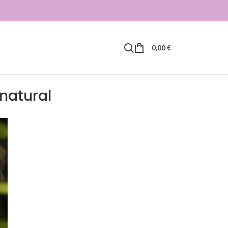
0,00
€
 natural