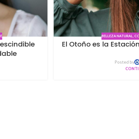
RE
BELLEZA NATURAL
,
CO
escindible
El Otoño es la Estació
dable
Posted by
CONTI