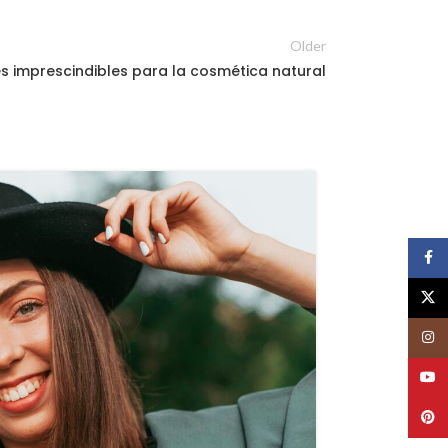
Older
es imprescindibles para la cosmética natural
16
OCT
Face
X
Insta
YouT
Pinte