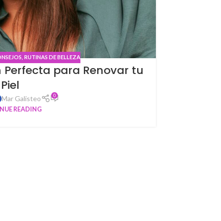
NSEJOS
,
RUTINAS DE BELLEZA
n Perfecta para Renovar tu
Cosm
Piel
0
Mar Galisteo
NUE READING