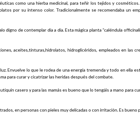
éuticas como una hierba medicinal, para teñir los tejidos y cosméticos.
 platos por su intenso color. Tradicionalmente se recomendaba un empl
lo digno de contemplar día a día. Esta mágica planta “caléndula officinal
ones, aceites,tinturas,hidrolatos, hidroglicéridos, empleados en las 
luz. Envuelve lo que le rodea de una energía tremenda y todo en ella está
sma para curar y cicatrizar las heridas después del combate.
tiquín casero y para las mamás es bueno que lo tengáis a mano para cur
strados, en personas con pieles muy delicadas o con irritación. Es bueno p