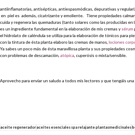
antiinflamatorias, antisépticas, antiespasmódicas, depurativas y regulari
en piel es además, cicatrizante y emoliente. Tiene propiedades calmante
cuida y regenera las quemaduras (tanto solares como las producidas en la 
es un ingrediente fundamental en la elaboración de mis cremas y
sérum
el hidrolato de caléndula se utiliza para la elaboración de tónicos para pi
con la tintura de ésta planta elaboro las cremas de manos,
lociones corp
Ya sabes un poco más de ésta maravillosa planta y sus propiedades cosm
con problemas de descamación,
atópica
, cuperósis o mixta/sensible.
Aprovecho para enviar un saludo a todos mis lectores y que tengáis un
aceite regenerador
aceites esenciales spa relajante plantasmedicinales
b