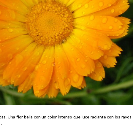
ridas. Una flor bella con un color intenso que luce radiante con los rayo
 .