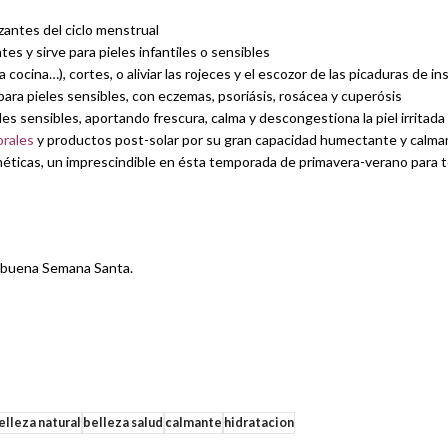
zantes del ciclo menstrual
s y sirve para pieles infantiles o sensibles
cocina…), cortes, o aliviar las rojeces y el escozor de las picaduras de i
para pieles sensibles, con eczemas, psoriásis, rosácea y cuperósis
eles sensibles, aportando frescura, calma y descongestiona la piel irritada
orales
y productos post-solar por su gran capacidad humectante y calma
éticas, un imprescindible en ésta temporada de primavera-verano para to
a buena Semana Santa.
elleza natural
belleza salud
calmante
hidratacion