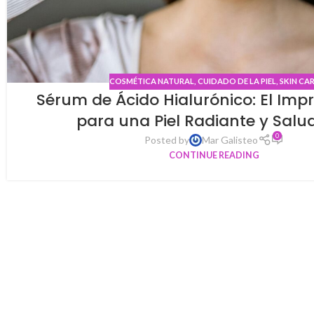
COSMÉTICA NATURAL
,
CUIDADO DE LA PIEL
,
SKIN CA
Sérum de Ácido Hialurónico: El Impr
para una Piel Radiante y Salu
0
Posted by
Mar Galisteo
CONTINUE READING