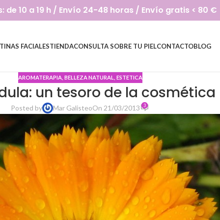
de 10 a 19 h / Envío 24-48 horas / Envío gratis < 80 €
TINAS FACIALES
TIENDA
CONSULTA SOBRE TU PIEL
CONTACTO
BLOG
AROMATERAPIA
,
BELLEZA NATURAL
,
ESTETICA
dula: un tesoro de la cosmética
3
Posted by
Mar Galisteo
On 21/03/2013