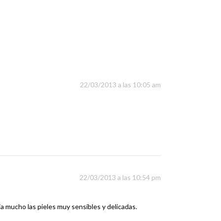
22/03/2013 a las 10:05 am
22/03/2013 a las 10:54 pm
ia mucho las pieles muy sensibles y delicadas.