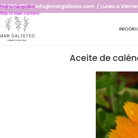
22 750 450 / info@margalisteo.com / Lunes a Viernes: 
Skip to navigation
Skip to main content
INICIO
RU
Aceite de calén