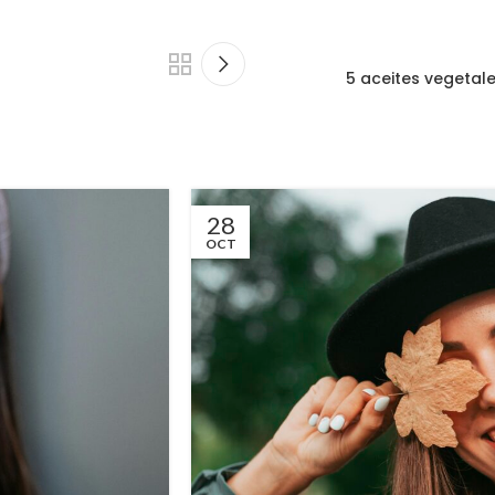
5 aceites vegetal
28
OCT