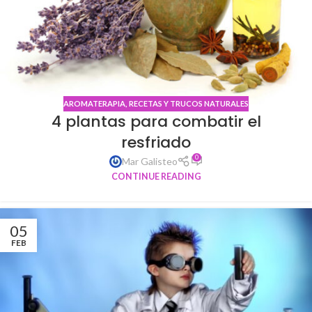
AROMATERAPIA
,
RECETAS Y TRUCOS NATURALES
4 plantas para combatir el
resfriado
0
Mar Galisteo
CONTINUE READING
05
FEB