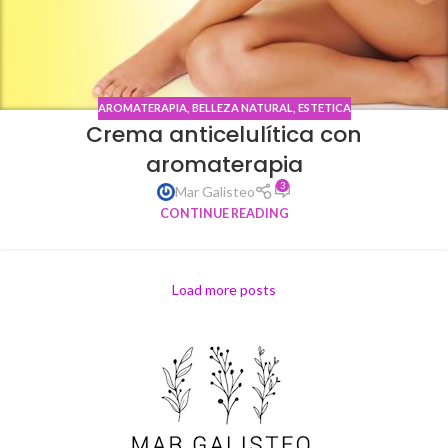
AROMATERAPIA
,
BELLEZA NATURAL
,
ESTETICA
Crema anticelulítica con
aromaterapia
3
Mar Galisteo
CONTINUE READING
Load more posts