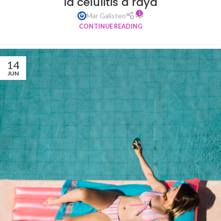
la celulitis a raya
1
Mar Galisteo
CONTINUE READING
14
JUN