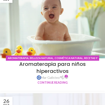
AROMATERAPIA
,
BELLEZA NATURAL
,
COSMÉTICA NATURAL
,
RECETAS Y
Aromaterapia para niños
TRUCOS NATURALES
hiperactivos
2
Mar Galisteo
CONTINUE READING
26
OCT