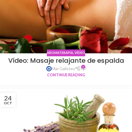
AROMATERAPIA
,
VÍDEO
Vídeo: Masaje relajante de espalda
0
Mar Galisteo
CONTINUE READING
24
OCT