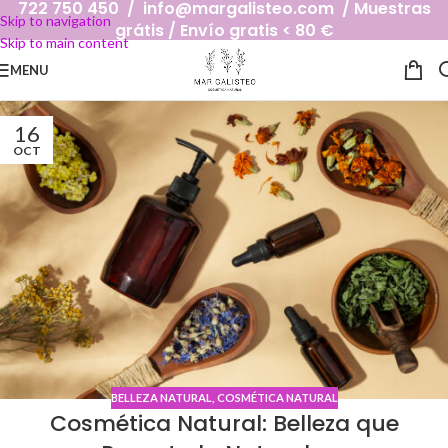
722 750 450 / info@margalisteo.com / Muestras
Skip to navigation
grátis / Envío gratis < 80 €
Skip to main content
MENU
16
OCT
BELLEZA NATURAL
,
COSMÉTICA NATURAL
Cosmética Natural: Belleza que