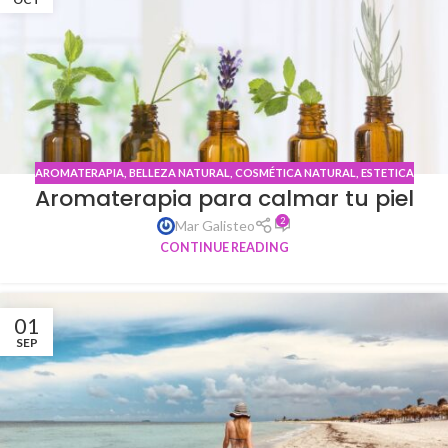
AROMATERAPIA
,
BELLEZA NATURAL
,
COSMÉTICA NATURAL
,
ESTETICA
Aromaterapia para calmar tu piel
2
Mar Galisteo
CONTINUE READING
01
SEP