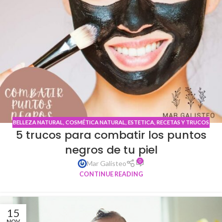
BELLEZA NATURAL
,
COSMÉTICA NATURAL
,
ESTETICA
,
RECETAS Y TRUCOS
5 trucos para combatir los puntos
NATURALES
,
RUTINAS DE BELLEZA
negros de tu piel
0
Mar Galisteo
CONTINUE READING
15
NOV