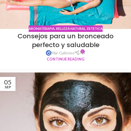
AROMATERAPIA
,
BELLEZA NATURAL
,
ESTETICA
Consejos para un bronceado
perfecto y saludable
0
Mar Galisteo
CONTINUE READING
05
SEP