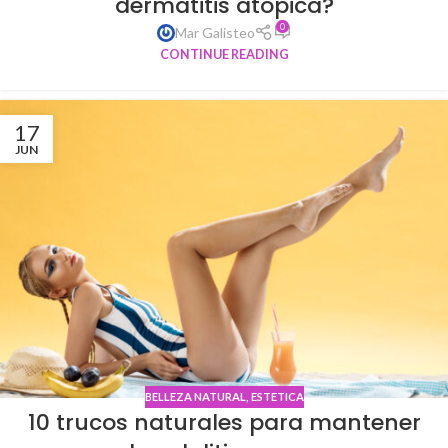
dermatitis atópica?
0
Mar Galisteo
CONTINUE READING
17
JUN
BELLEZA NATURAL
,
ESTETICA
10 trucos naturales para mantener