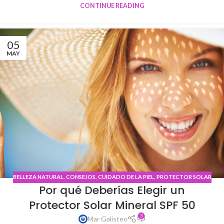
CONTINUE READING
05
MAY
BELLEZA NATURAL
,
CONSEJOS
,
CUIDADO DE LA PIEL
,
PROTECTOR SOLAR
Por qué Deberías Elegir un
Protector Solar Mineral SPF 50
3
Mar Galisteo