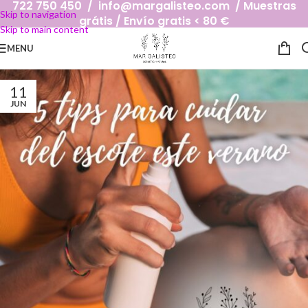
722 750 450 / info@margalisteo.com / Muestras
Skip to navigation
grátis / Envío gratis < 80 €
Skip to main content
MENU
11
JUN