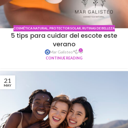
COSMÉTICA NATURAL
,
PROTECTOR SOLAR
,
RUTINAS DE BELLEZA
5 tips para cuidar del escote este
verano
0
Mar Galisteo
CONTINUE READING
21
MAY