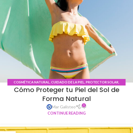
COSMÉTICA NATURAL
,
CUIDADO DE LA PIEL
,
PROTECTOR SOLAR
,
Cómo Proteger tu Piel del Sol de
QUEMADURAS
Forma Natural
0
Mar Galisteo
CONTINUE READING