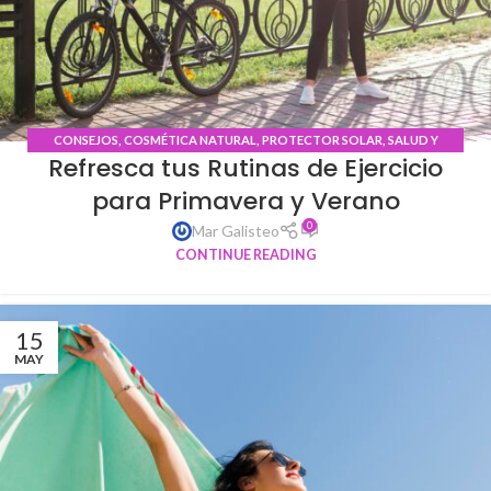
CONSEJOS
,
COSMÉTICA NATURAL
,
PROTECTOR SOLAR
,
SALUD Y
Refresca tus Rutinas de Ejercicio
BIENESTAR
para Primavera y Verano
0
Mar Galisteo
CONTINUE READING
15
MAY