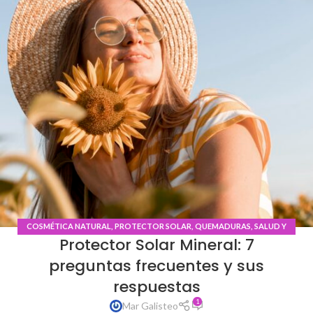
COSMÉTICA NATURAL
,
PROTECTOR SOLAR
,
QUEMADURAS
,
SALUD Y
Protector Solar Mineral: 7
BIENESTAR
preguntas frecuentes y sus
respuestas
1
Mar Galisteo