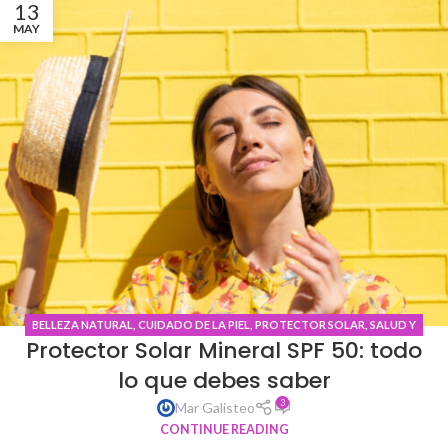
13
MAY
BELLEZA NATURAL
,
CUIDADO DE LA PIEL
,
PROTECTOR SOLAR
,
SALUD Y
Protector Solar Mineral SPF 50: todo
BIENESTAR
lo que debes saber
3
Mar Galisteo
CONTINUE READING