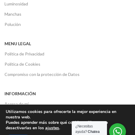
Luminosidad
Manchas
Polución
MENU LEGAL
Política de Privacidad
Política de Cookies
Compromiso con la protección de Datos
INFORMACIÓN
Acerca de mi
Utilizamos cookies para ofrecerte la mejor experiencia en
Consultas sobre tu piel
nuestra web.
Puedes aprender más sobre qué cookies utilizamos o
Contacto
¿Necesitas
desactivarlas en los
ajustes
.
ayuda?
Chatea
Opiniones de los clientes