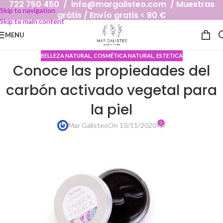
722 750 450 / info@margalisteo.com / Muestras
Skip to navigation
grátis / Envío gratis < 80 €
Skip to main content
MENU
BELLEZA NATURAL
,
COSMÉTICA NATURAL
,
ESTETICA
Conoce las propiedades del
carbón activado vegetal para
la piel
0
Mar Galisteo
On 10/11/2020