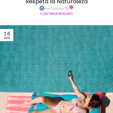
Respeta la Naturaleza
0
Mar Galisteo
CONTINUE READING
14
JUN