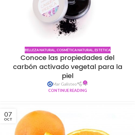
BELLEZA NATURAL
,
COSMÉTICA NATURAL
,
ESTETICA
Conoce las propiedades del
carbón activado vegetal para la
piel
0
Mar Galisteo
CONTINUE READING
07
OCT