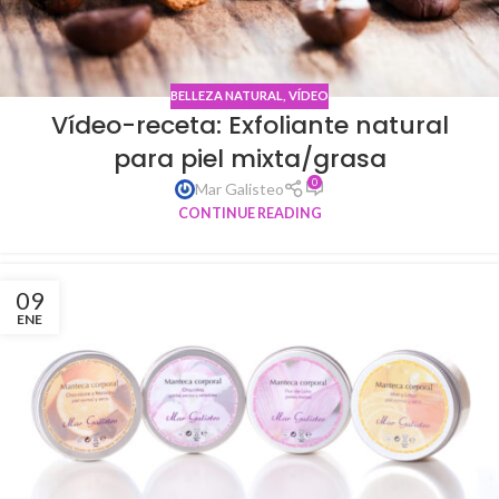
BELLEZA NATURAL
,
VÍDEO
Vídeo-receta: Exfoliante natural
para piel mixta/grasa
0
Mar Galisteo
CONTINUE READING
09
ENE