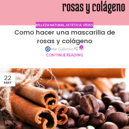
BELLEZA NATURAL
,
ESTETICA
,
VÍDEO
Como hacer una mascarilla de
rosas y colágeno
2
Mar Galisteo
CONTINUE READING
22
MAY