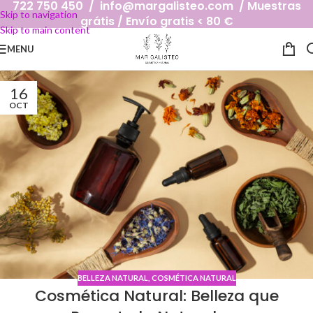
722 750 450 / info@margalisteo.com / Muestras
Skip to navigation
grátis / Envío gratis < 80 €
Skip to main content
MENU
16
OCT
BELLEZA NATURAL
,
COSMÉTICA NATURAL
Cosmética Natural: Belleza que