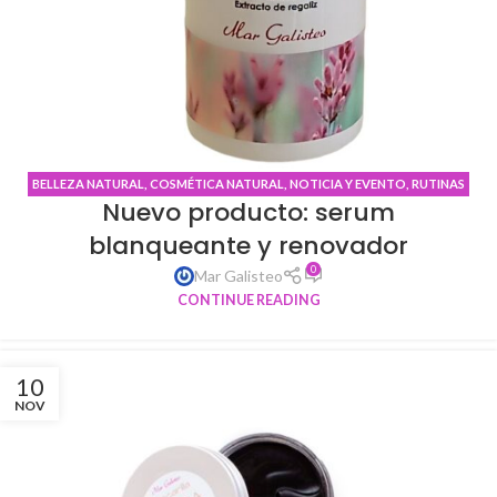
BELLEZA NATURAL
,
COSMÉTICA NATURAL
,
NOTICIA Y EVENTO
,
RUTINAS
Nuevo producto: serum
DE BELLEZA
blanqueante y renovador
0
Mar Galisteo
CONTINUE READING
10
NOV