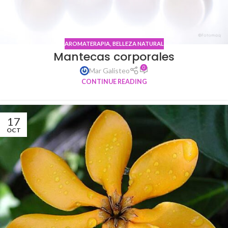
AROMATERAPIA
,
BELLEZA NATURAL
Mantecas corporales
0
Mar Galisteo
CONTINUE READING
17
OCT