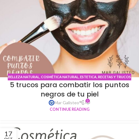
BELLEZA NATURAL
,
COSMÉTICA NATURAL
,
ESTETICA
,
RECETAS Y TRUCOS
5 trucos para combatir los puntos
NATURALES
,
RUTINAS DE BELLEZA
negros de tu piel
0
Mar Galisteo
CONTINUE READING
17
OCT