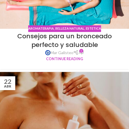
AROMATERAPIA
,
BELLEZA NATURAL
,
ESTETICA
Consejos para un bronceado
perfecto y saludable
0
Mar Galisteo
CONTINUE READING
22
ABR