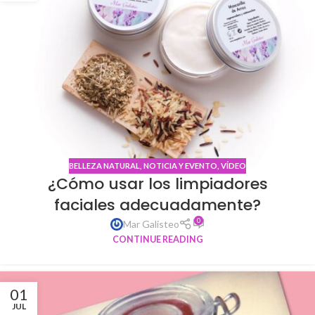
BELLEZA NATURAL
,
NOTICIA Y EVENTO
,
VÍDEO
¿Cómo usar los limpiadores
faciales adecuadamente?
0
Mar Galisteo
CONTINUE READING
01
JUL