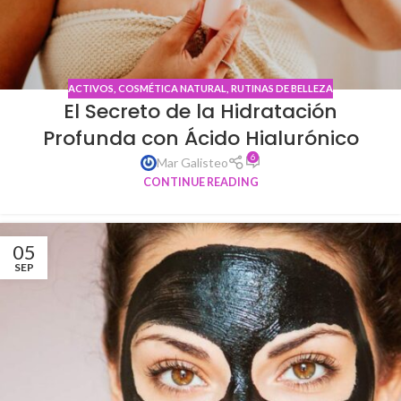
ACTIVOS
,
COSMÉTICA NATURAL
,
RUTINAS DE BELLEZA
El Secreto de la Hidratación
Profunda con Ácido Hialurónico
6
Mar Galisteo
CONTINUE READING
05
SEP