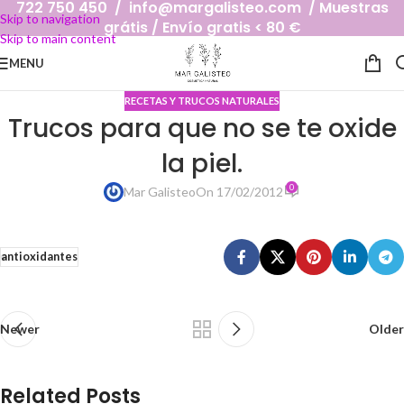
722 750 450 / info@margalisteo.com / Muestras
Skip to navigation
grátis / Envío gratis < 80 €
Skip to main content
MENU
RECETAS Y TRUCOS NATURALES
Trucos para que no se te oxide
la piel.
0
Mar Galisteo
On 17/02/2012
antioxidantes
Newer
Older
Related Posts