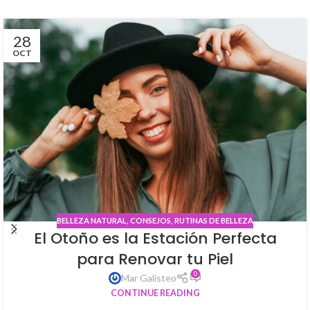
28
OCT
BELLEZA NATURAL
,
CONSEJOS
,
RUTINAS DE BELLEZA
El Otoño es la Estación Perfecta
para Renovar tu Piel
0
Mar Galisteo
CONTINUE READING