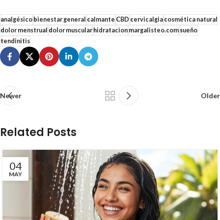
analgésico
bienestar general
calmante
CBD
cervicalgia
cosmética natural
dolor menstrual
dolor muscular
hidratacion
margalisteo.com
sueño
tendinitis
Newer
Older
Related Posts
04
MAY