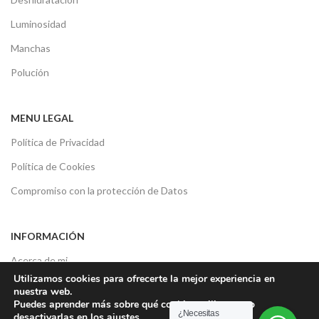
Luminosidad
Manchas
Polución
MENU LEGAL
Política de Privacidad
Política de Cookies
Compromiso con la protección de Datos
INFORMACIÓN
Acerca de mi
Utilizamos cookies para ofrecerte la mejor experiencia en
Consultas sobre tu piel
nuestra web.
Puedes aprender más sobre qué cookies utilizamos o
Contacto
¿Necesitas
desactivarlas en los
ajustes
.