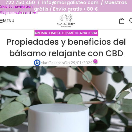
722 750 450 / info@margalisteo.com / Muestras
Skip to navigation
grátis / Envío gratis < 80 €
Skip to main content
MENU
AROMATERAPIA
,
COSMÉTICA NATURAL
Propiedades y beneficios del
bálsamo relajante con CBD
0
Mar Galisteo
On 29/01/2024