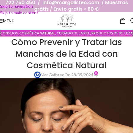
722 750 450 / info@margalisteo.com / Muestras
Skip to navigation
grátis / Envío gratis < 80 €
Skip to main content
MENU
CONSEJOS
,
COSMÉTICA NATURAL
,
CUIDADO DE LA PIEL
,
PRODUCTOS DE BELLEZA
Cómo Prevenir y Tratar las
Manchas de la Edad con
Cosmética Natural
0
Mar Galisteo
On 28/05/2024