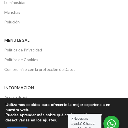
Luminosidad
Manchas
Polución
MENU LEGAL
Política de Privacidad
Política de Cookies
Compromiso con la protección de Datos
INFORMACIÓN
Acerca de mi
Utilizamos cookies para ofrecerte la mejor experiencia en
Consultas sobre tu piel
nuestra web.
Puedes aprender más sobre qué cookies utilizamos o
Contacto
¿Necesitas
desactivarlas en los
ajustes
.
ayuda?
Chatea
Opiniones de los clientes