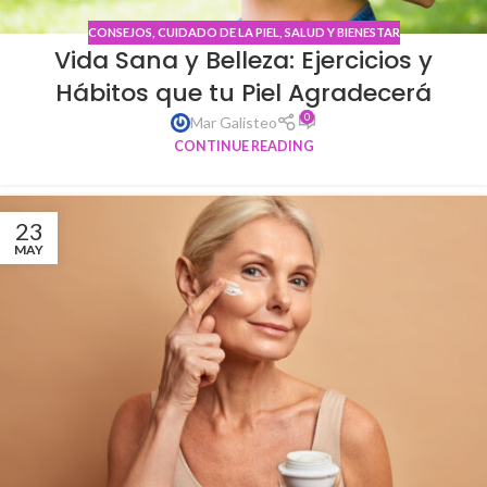
CONSEJOS
,
CUIDADO DE LA PIEL
,
SALUD Y BIENESTAR
Vida Sana y Belleza: Ejercicios y
Hábitos que tu Piel Agradecerá
0
Mar Galisteo
CONTINUE READING
23
MAY