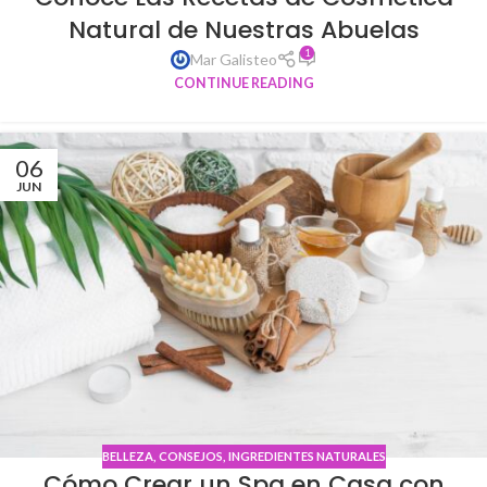
Natural de Nuestras Abuelas
1
Mar Galisteo
CONTINUE READING
06
JUN
BELLEZA
,
CONSEJOS
,
INGREDIENTES NATURALES
Cómo Crear un Spa en Casa con