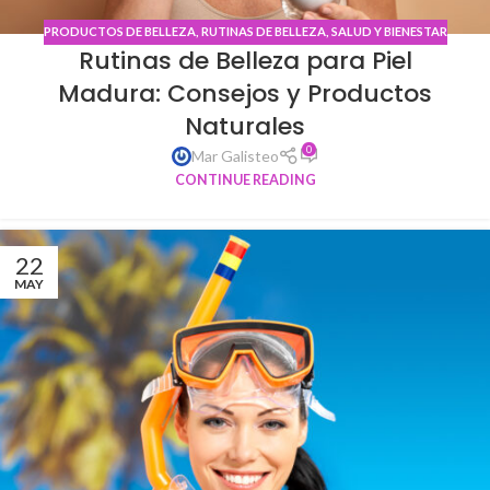
PRODUCTOS DE BELLEZA
,
RUTINAS DE BELLEZA
,
SALUD Y BIENESTAR
Rutinas de Belleza para Piel
Madura: Consejos y Productos
Naturales
0
Mar Galisteo
CONTINUE READING
22
MAY