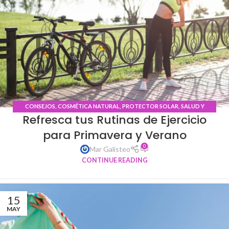
CONSEJOS
,
COSMÉTICA NATURAL
,
PROTECTOR SOLAR
,
SALUD Y
Refresca tus Rutinas de Ejercicio
BIENESTAR
para Primavera y Verano
0
Mar Galisteo
CONTINUE READING
15
MAY