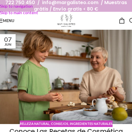
722 750 450 / info@margalisteo.com / Muestras
Skip to navigation
grátis / Envío gratis < 80 €
Skip to main content
MENU
07
JUN
BELLEZA NATURAL
,
CONSEJOS
,
INGREDIENTES NATURALES
Conoce Las Recetas de Cosmética