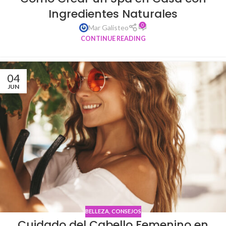
Ingredientes Naturales
0
Mar Galisteo
CONTINUE READING
04
JUN
BELLEZA
,
CONSEJOS
Cuidado del Cabello Femenino en