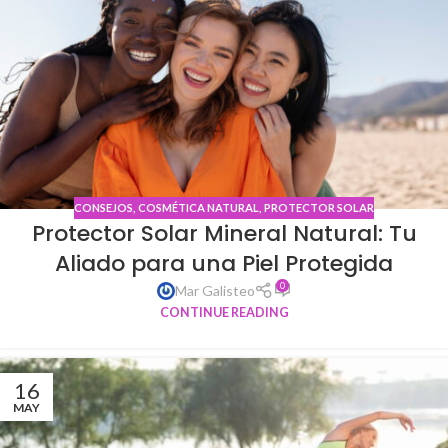
CONSEJOS
,
COSMÉTICA NATURAL
,
PROTECTOR SOLAR
Protector Solar Mineral Natural: Tu
Aliado para una Piel Protegida
0
Mar Galisteo
CONTINUE READING
16
MAY