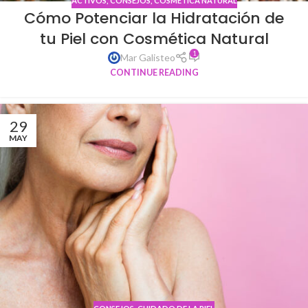
ACTIVOS
,
CONSEJOS
,
COSMÉTICA NATURAL
Cómo Potenciar la Hidratación de
tu Piel con Cosmética Natural
1
Mar Galisteo
CONTINUE READING
29
MAY