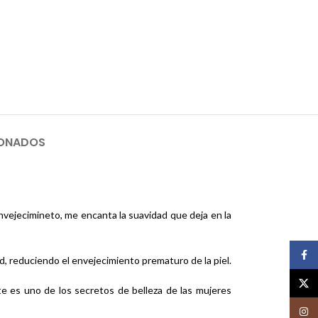
IONADOS
envejecimineto, me encanta la suavidad que deja en la
Face
ad, reduciendo el envejecimiento prematuro de la piel.
X
ste es uno de los secretos de belleza de las mujeres
Insta