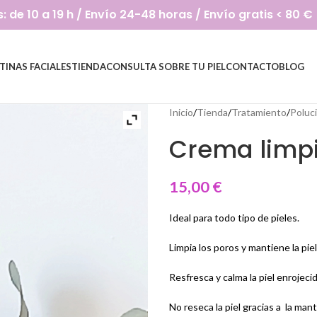
de 10 a 19 h / Envío 24-48 horas / Envío gratis < 80 €
TINAS FACIALES
TIENDA
CONSULTA SOBRE TU PIEL
CONTACTO
BLOG
Inicio
/
Tienda
/
Tratamiento
/
Poluc
Crema limpi
15,00
€
Ideal para todo tipo de pieles.
Limpia los poros y mantiene la piel
Resfresca y calma la piel enrojecid
No reseca la piel gracias a la man