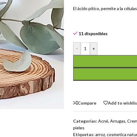
El ácido pítico, permite a la célu
11 disponibles
-
+
Compare
Add to wishli
Categorías:
Acné
,
Arrugas
,
Crem
pieles
Etiquetas:
arroz
,
cosmetica natur