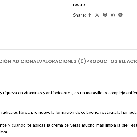
rostro
Share:
CIÓN ADICIONAL
VALORACIONES (0)
PRODUCTOS RELAC
n y riqueza en vitaminas y antioxidantes, es un maravilloso complejo anti
os radicales libres, promueve la formación de colágeno, restaura la humed
iante y cuándo te aplicas la crema te verás mucho más limpia la piel; é
leza.