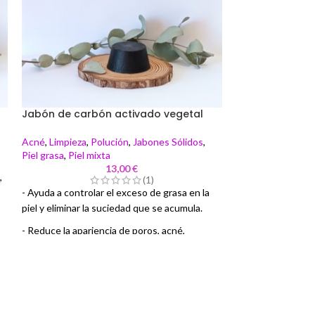
Jabón de carbón activado vegetal
Tónico de rosa
Acné
,
Limpieza
,
Polución
,
Jabones Sólidos
,
Arrugas
,
Deshidra
Piel grasa
,
Piel mixta
Piel seca
,
Piel sen
13,00
€
,
(1)
- Ayuda a controlar el exceso de grasa en la
Refresca y revital
piel y eliminar la suciedad que se acumula.
Tónico de Rosas 1
glicerina vegetal
- Reduce la apariencia de poros, acné,
rosas y vitamina E 
espinillas y puntos negros.
y tonificante deja 
- Exfolia, desintoxica y rejuvenece la piel.
¡Descubre el pode
- Equilibra la zona T del rostro
rutina de cuidado 
- Desinfectante, purificadora, antibacteriana