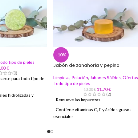
-10%
odo tipo de pieles
Jabón de zanahoria y pepino
,00
€
(0)
Limpieza
,
Polución
,
Jabones Sólidos
,
Ofertas
cante para todo tipo de
Todo tipo de pieles
11,70
€
13,00
€
(2)
les hidrolizadas y
- Remueve las impurezas.
- Contiene vitaminas C, E y ácidos grasos
 y reduce roturas
esenciales
cie del cabello.
- Refresca, desinflama y suaviza la piel
mpostable (100%
- Reduce el poro abierto