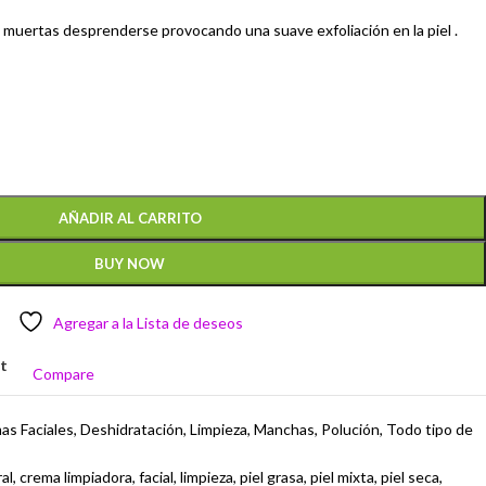
las muertas desprenderse provocando una suave exfoliación en la piel .
AÑADIR AL CARRITO
BUY NOW
Agregar a la Lista de deseos
st
Compare
as Faciales
,
Deshidratación
,
Limpieza
,
Manchas
,
Polución
,
Todo tipo de
al
,
crema limpiadora
,
facial
,
limpieza
,
piel grasa
,
piel mixta
,
piel seca
,