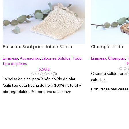
Bolsa de Sisal para Jabón Sólido
Champú sólido
Limpieza
,
Accesorios
,
Jabones Sólidos
,
Todo
Limpieza
,
Champús
,
T
tipo de pieles
9
5,50
€
Champú sólido fortifi
(0)
La bolsa de sisal para jabón sólido de Mar
cabellos.
Galisteo está hecha de fibra 100% natural y
Con Proteínas vegeta
biodegradable. Proporciona una suave
manteca de cacao.
exfoliación durante la ducha, prolonga la
duración del jabón y es una alternativa
Mejora la resistencia
sostenible a los accesorios sintéticos. Ideal
protegiendo la superfi
para una limpieza efectiva y respetuosa con el
Envuelta en film co
medio ambiente.
biodegradable)