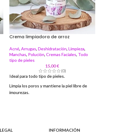
Crema limpiadora de arroz
Champú orgán
Acné
,
Arrugas
,
Deshidratación
,
Limpieza
,
Limpieza
,
Champú
Manchas
,
Polución
,
Cremas Faciales
,
Todo
tipo de pieles
15,00
€
(0)
- Fórmula enriquec
Ideal para todo tipo de pieles.
esenciales puros,
s
Limpia los poros y mantiene la piel libre de
aceite de Macada
impurezas.
- Previene la caíd
Resfresca y calma la piel enrojecida.
densidad al cabell
No reseca la piel gracias a la manteca de
- Calma los picore
Karité añadida en su formulación.
descamación, est
.
aguas con el ph m
El ácido pítico, permite a la células muertas
LEGAL
INFORMACIÓN
- Tensioactivos s
desprenderse provocando una suave