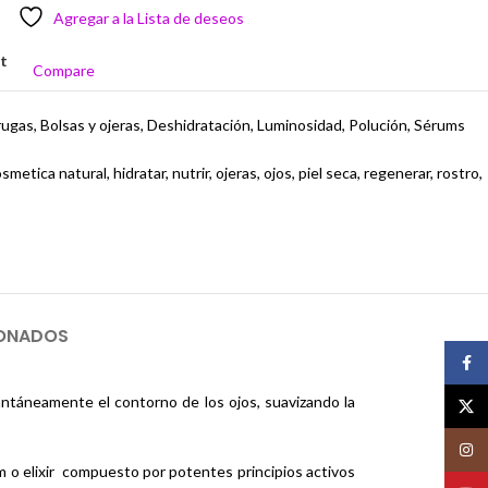
Agregar a la Lista de deseos
st
Compare
rugas
,
Bolsas y ojeras
,
Deshidratación
,
Luminosidad
,
Polución
,
Sérums
osmetica natural
,
hidratar
,
nutrir
,
ojeras
,
ojos
,
piel seca
,
regenerar
,
rostro
,
IONADOS
Face
antáneamente el contorno de los ojos, suavizando la
X
Insta
 o elixir compuesto por potentes principios activos