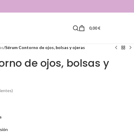
0,00
€
as
/
Sérum Contorno de ojos, bolsas y ojeras
rno de ojos, bolsas y
ientes)
a
esión