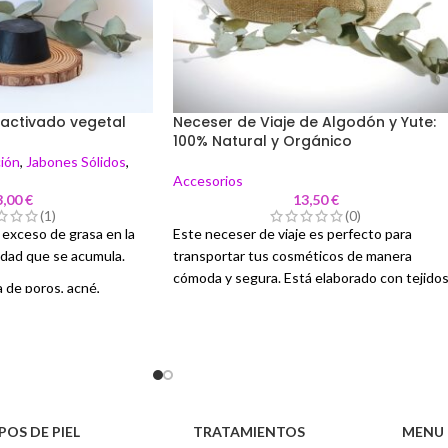
activado vegetal
Neceser de Viaje de Algodón y Yute:
100% Natural y Orgánico
ión
,
Jabones Sólidos
,
Accesorios
3,00
€
13,50
€
(1)
(0)
l exceso de grasa en la
Este neceser de viaje es perfecto para
iedad que se acumula.
transportar tus cosméticos de manera
cómoda y segura. Está elaborado con tejido
a de poros, acné,
100% naturales y orgánicos, combinando la
egros.
suavidad del algodón con la resistencia del
y rejuvenece la piel.
yute. Ideal para quienes buscan productos
sostenibles y de alta calidad.
el rostro
Neceser fabricado en algodón y yute con
ficadora, antibacteriana
cierre de cremallera y tirador de yute a juego
POS DE PIEL
TRATAMIENTOS
MENU 