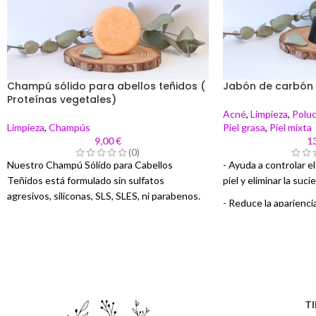
Champú sólido para abellos teñidos (
Jabón de carbón 
Proteínas vegetales)
Acné
,
Limpieza
,
Poluc
Limpieza
,
Champús
Piel grasa
,
Piel mixta
9,00
€
1
(0)
Nuestro Champú Sólido para Cabellos
- Ayuda a controlar e
Teñidos está formulado sin sulfatos
piel y eliminar la suc
agresivos, siliconas, SLS, SLES, ni parabenos.
- Reduce la aparienci
Utilizamos tensioactivos de origen natural y
espinillas y puntos n
panthenol para mejorar la apariencia,
- Exfolia, desintoxica 
elasticidad y brillo del cabello. Este formato
sólido respeta el medio ambiente y es ideal
- Equilibra la zona T d
para quienes buscan productos de cuidado
- Desinfectante, puri
capilar efectivos y sostenibles.
TI
- Aroma cítrico
Peso: 55 gramos (aprox.)