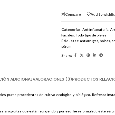
Compare
Add to wishli
Categorías:
Antiinflamatorio
,
Ar
Faciales
,
Todo tipo de pieles
Etiquetas:
antiarrugas
,
bolsas
,
c
sérum
Share:
CIÓN ADICIONAL
VALORACIONES (3)
PRODUCTOS RELAC
les puros procedentes de cultivo ecológico y biológico. Refresca inst
as arruguitas que están surgiendo y por eso he reformulado éste sérum