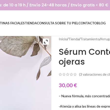
de 10 a 19 h / Envío 24-48 horas / Envío gratis < 80 €
TINAS FACIALES
TIENDA
CONSULTA SOBRE TU PIEL
CONTACTO
BLOG
Inicio
/
Tienda
/
Tratamiento
/
Arrug
Sérum Conto
ojeras
(
3
valoraciones de cl
30,00
€
– Nueva fórmula, más concentrad
-Atenúa y alisa las líneas de expr