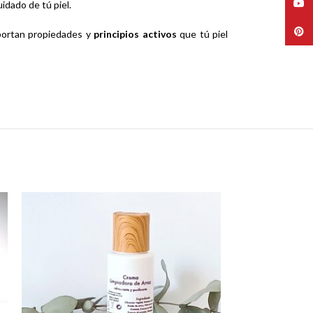
YouT
idado de tú piel.
Pinte
aportan propiedades y
principios activos
que tú piel