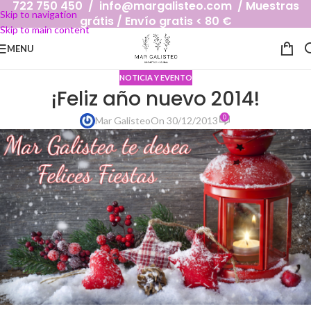
722 750 450 / info@margalisteo.com / Muestras
Skip to navigation
grátis / Envío gratis < 80 €
Skip to main content
MENU
NOTICIA Y EVENTO
¡Feliz año nuevo 2014!
0
Mar Galisteo
On 30/12/2013