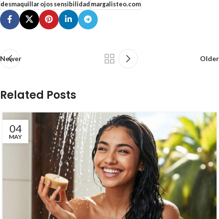
desmaquillar ojos sensibilidad
margalisteo.com
Newer
Older
Related Posts
04
MAY