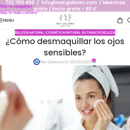
722 750 450 / info@margalisteo.com / Muestras
Skip to navigation
grátis / Envío gratis < 80 €
Skip to main content
MENU
BELLEZA NATURAL
,
COSMÉTICA NATURAL
,
RUTINAS DE BELLEZA
¿Cómo desmaquillar los ojos
sensibles?
0
Mar Galisteo
On 03/10/2022