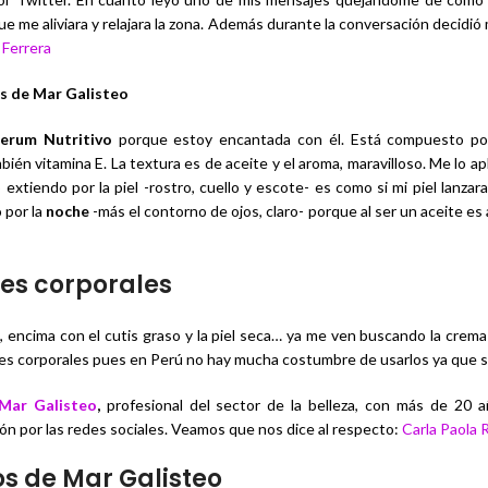
e aliviara y relajara la zona. Además durante la conversación decidió
 Ferrera
s de Mar Galisteo
erum Nutritivo
porque estoy encantada con él. Está compuesto por
n vitamina E. La textura es de aceite y el aroma, maravilloso. Me lo apli
extiendo por la piel -rostro, cuello y escote- es como si mi piel lanzar
 por la
noche
-más el contorno de ojos, claro- porque al ser un aceite e
es corporales
 encima con el cutis graso y la piel seca… ya me ven buscando la crema
tes corporales pues en Perú no hay mucha costumbre de usarlos ya que se
Mar Galisteo
,
profesional del sector de la belleza, con más de 20 a
ón por las redes sociales. Veamos que nos dice al respecto:
Carla Paola 
 de Mar Galisteo