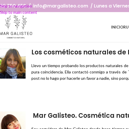
22 750 450 / info@margalisteo.com / Lunes a Viernes: 
Skip to navigation
Skip to main content
INICIO
RU
Los cosméticos naturales de 
Llevo un tiempo probando los productos naturales de u
pura coincidencia. Ella contactó conmigo a través de
post no lo hago por hacerle un favor a nadie, sino po
Mar Galisteo. Cosmética nat
Soy seguidora de Mar Galisteo desde hace tiempo po