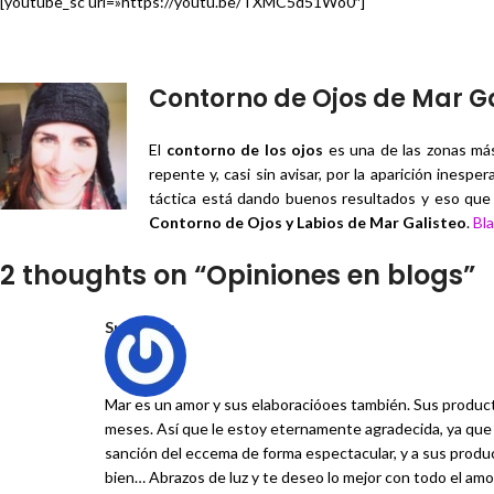
[youtube_sc url=»https://youtu.be/TXMC5d51Wo0″]
Contorno de Ojos de Mar Ga
El
contorno de los ojos
es una de las zonas más
repente y, casi sin avisar, por la aparición ines
táctica está dando buenos resultados y eso que
Contorno de Ojos y Labios de Mar Galisteo
.
Bl
2 thoughts on “
Opiniones en blogs
”
suni
dice:
Mar es un amor y sus elaboracióoes también. Sus product
meses. Así que le estoy eternamente agradecida, ya que 
sanción del eccema de forma espectacular, y a sus product
bien… Abrazos de luz y te deseo lo mejor con todo el amo