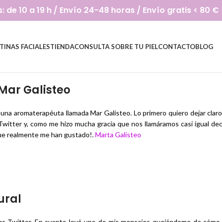
de 10 a 19 h / Envío 24-48 horas / Envío gratis < 80 €
TINAS FACIALES
TIENDA
CONSULTA SOBRE TU PIEL
CONTACTO
BLOG
Mar Galisteo
na aromaterapéuta llamada Mar Galisteo. Lo primero quiero dejar claro 
 Twitter y, como me hizo mucha gracia que nos llamáramos casi igual dec
rque realmente me han gustado!.
Marta Galisteo
ural
r Twitter. En cuanto leyó uno de mis mensajes quejándome de cómo me