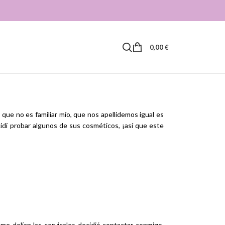
0,00
€
que no es familiar mío, que nos apellidemos igual es
idí probar algunos de sus cosméticos, ¡así que este
 dolían las cervicales decidió contactar conmigo.