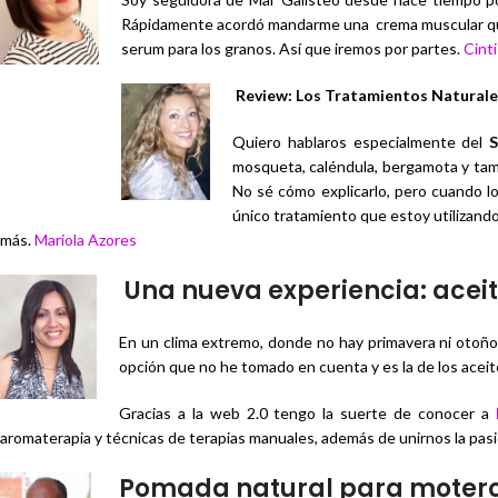
Rápidamente acordó mandarme una crema muscular que m
serum para los granos. Así que iremos por partes.
Cinti
Review: Los Tratamientos Naturale
Quiero hablaros especialmente del
S
mosqueta, caléndula, bergamota y tambié
No sé cómo explicarlo, pero cuando lo 
único tratamiento que estoy utilizando
más.
Mariola Azores
Una nueva experiencia: aceit
En un clima extremo, donde no hay primavera ni otoño,
opción que no he tomado en cuenta y es la de los acei
Gracias a la web 2.0 tengo la suerte de conocer a
aromaterapia y técnicas de terapias manuales, además de unirnos la pasi
Pomada natural para moteros