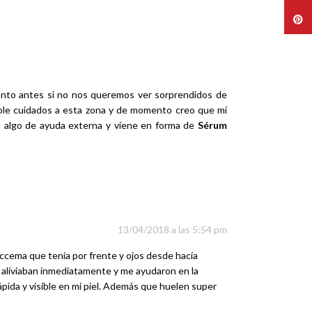
Pinte
uanto antes si no nos queremos ver sorprendidos de
ándole cuidados a esta zona y de momento creo que mi
 algo de ayuda externa y viene en forma de
Sérum
13/04/2018 a las 5:54 pm
eccema que tenía por frente y ojos desde hacía
 aliviaban inmediatamente y me ayudaron en la
ápida y visible en mi piel. Además que huelen super