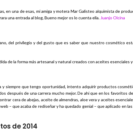
s, en una de esas, mi amiga y motera Mar Galisteo alquimista de produ
ara una entrada al blog, Bueno mejor os lo cuenta ella.
Juanjo Olcina
no, del privilegio y del gusto que es saber que nuestro cosmético es
ida de la forma más artesanal y natural creados con aceites esenciales 
y siempre que tengo oportunidad, intento adquirir productos cosmétic
ridos después de una carrera mucho mejor. De ahí que en los favoritos d
trar cera de abejas, aceite de almendras, aloe vera y aceites esencial
u web – que acaba de rediseñar y ha quedado genial – que aplicado en las 
tos de 2014