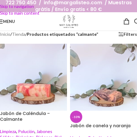
722 750 450 / info@margalisteo.com / Muestras
Skip to navigation
grátis / Envío gratis < 80 €
Skip to main content
MENU
Inicio
/
Tienda
/
Productos etiquetados “calmante”
Filters
Jabón de Caléndula –
-10%
Calmante
Jabón de canela y naranja
Limpieza
,
Polución
,
Jabones