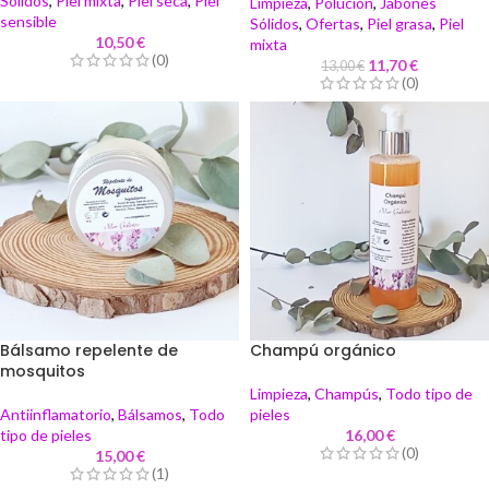
Sólidos
,
Piel mixta
,
Piel seca
,
Piel
Limpieza
,
Polución
,
Jabones
sensible
Sólidos
,
Ofertas
,
Piel grasa
,
Piel
10,50
€
mixta
(0)
11,70
€
13,00
€
(0)
Bálsamo repelente de
Champú orgánico
mosquitos
Limpieza
,
Champús
,
Todo tipo de
Antiinflamatorio
,
Bálsamos
,
Todo
pieles
tipo de pieles
16,00
€
(0)
15,00
€
(1)