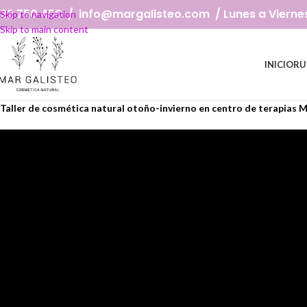
22 750 450 / info@margalisteo.com / Lunes a Viernes: 
Skip to navigation
Skip to main content
INICIO
RU
Taller de cosmética natural otoño-invierno en centro de terapias 