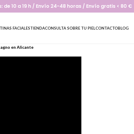
de 10 a 19 h / Envío 24-48 horas / Envío gratis < 80 €
TINAS FACIALES
TIENDA
CONSULTA SOBRE TU PIEL
CONTACTO
BLOG
Magno en Alicante