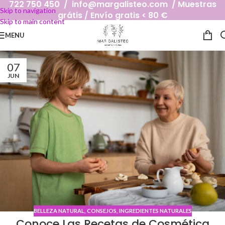
722 750 450 / info@margalisteo.com / Muestras
Skip to navigation
grátis / Envío gratis < 80 €
Skip to main content
MENU
07
JUN
BELLEZA NATURAL
,
CONSEJOS
,
INGREDIENTES NATURALES
Conoce Las Recetas de Cosmética