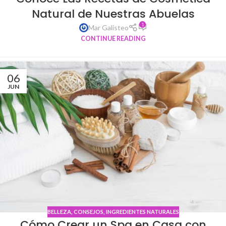
Natural de Nuestras Abuelas
1
Mar Galisteo
CONTINUE READING
06
JUN
BELLEZA
,
CONSEJOS
,
INGREDIENTES NATURALES
Cómo Crear un Spa en Casa con