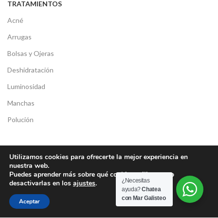
TRATAMIENTOS
Acné
Arrugas
Bolsas y Ojeras
Deshidratación
Luminosidad
Manchas
Polución
MENU LEGAL
Utilizamos cookies para ofrecerte la mejor experiencia en
nuestra web.
Política de Privacidad
Puedes aprender más sobre qué cookies utilizamos o
¿Necesitas
desactivarlas en los
ajustes
.
Política de Cookies
ayuda?
Chatea
con Mar Galisteo
Compromiso con la protección de Datos
Aceptar