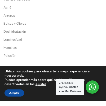
Acné
Arrugas
Bolsas y Ojeras
Deshidratación
Luminosidad
Manchas
Polución
MENU LEGAL
Utilizamos cookies para ofrecerte la mejor experiencia en
nuestra web.
Política de Privacidad
Puedes aprender más sobre qué cookies utilizamos o
¿Necesitas
desactivarlas en los
ajustes
.
Política de Cookies
ayuda?
Chatea
con Mar Galisteo
Aceptar
Compromiso con la protección de Datos