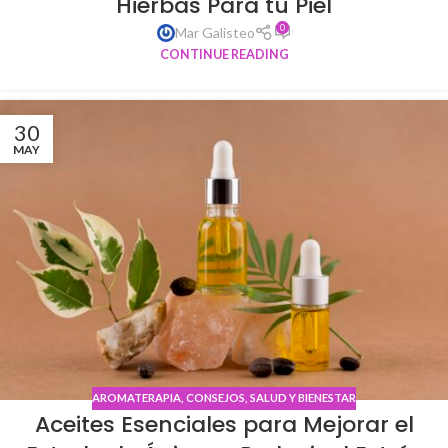
Hierbas Para tu Piel
0
Mar Galisteo
CONTINUE READING
30
MAY
AROMATERAPIA
,
CONSEJOS
,
SALUD Y BIENESTAR
Aceites Esenciales para Mejorar el