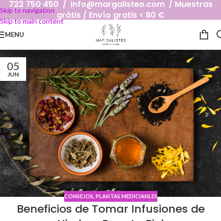
722 750 450 / info@margalisteo.com / Muestras
Skip to navigation
grátis / Envío gratis < 80 €
Skip to main content
MENU
05
JUN
CONSEJOS
,
PLANTAS MEDICIANLES
Beneficios de Tomar Infusiones de