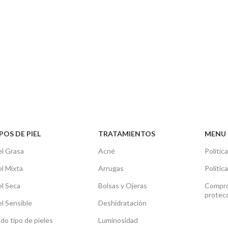
POS DE PIEL
TRATAMIENTOS
MENU 
el Grasa
Acné
Polític
el Mixta
Arrugas
Polític
el Seca
Bolsas y Ojeras
Compro
protec
el Sensible
Deshidratación
do tipo de pieles
Luminosidad