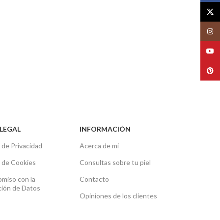
X
Insta
YouT
Pinte
LEGAL
INFORMACIÓN
a de Privacidad
Acerca de mi
a de Cookies
Consultas sobre tu piel
miso con la
Contacto
ción de Datos
Opiniones de los clientes