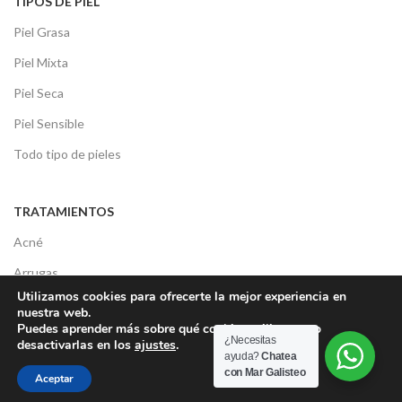
TIPOS DE PIEL
Piel Grasa
Piel Mixta
Piel Seca
Piel Sensible
Todo tipo de pieles
TRATAMIENTOS
Acné
Arrugas
Utilizamos cookies para ofrecerte la mejor experiencia en
Bolsas y Ojeras
nuestra web.
Puedes aprender más sobre qué cookies utilizamos o
Deshidratación
¿Necesitas
desactivarlas en los
ajustes
.
ayuda?
Chatea
Luminosidad
con Mar Galisteo
Aceptar
Manchas