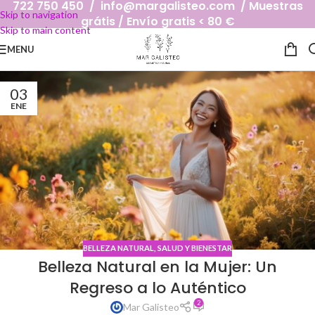
722 750 450 / info@margalisteo.com / Muestras
Skip to navigation
grátis / Envío gratis < 80 €
Skip to main content
MENU
03
ENE
BELLEZA NATURAL
,
SALUD Y BIENESTAR
Belleza Natural en la Mujer: Un
Regreso a lo Auténtico
2
Mar Galisteo