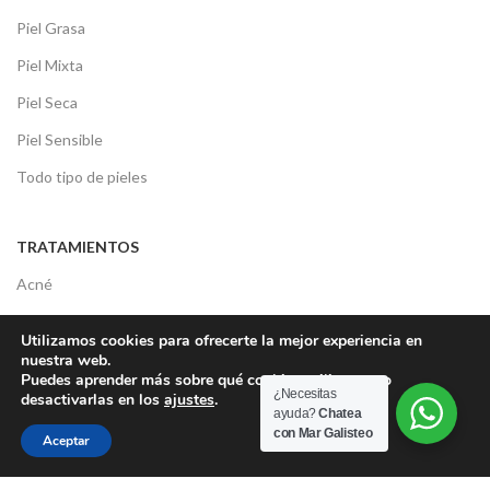
Piel Grasa
Piel Mixta
Piel Seca
Piel Sensible
Todo tipo de pieles
TRATAMIENTOS
Acné
Arrugas
Utilizamos cookies para ofrecerte la mejor experiencia en
Bolsas y Ojeras
nuestra web.
Puedes aprender más sobre qué cookies utilizamos o
Deshidratación
¿Necesitas
desactivarlas en los
ajustes
.
ayuda?
Chatea
Luminosidad
con Mar Galisteo
Aceptar
Manchas