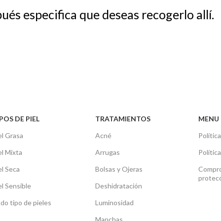
és especifica que deseas recogerlo allí.
POS DE PIEL
TRATAMIENTOS
MENU 
el Grasa
Acné
Polític
el Mixta
Arrugas
Polític
el Seca
Bolsas y Ojeras
Compro
protec
el Sensible
Deshidratación
do tipo de pieles
Luminosidad
Manchas