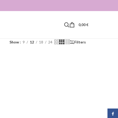
0,00
€
Show
9
12
18
24
Filters
Face