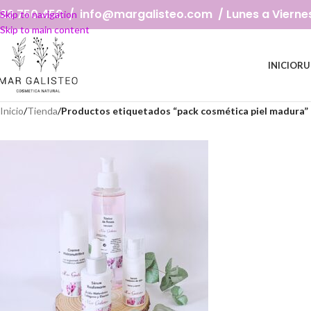
22 750 450 / info@margalisteo.com / Lunes a Viernes: 
Skip to navigation
Skip to main content
INICIO
RU
Inicio
/
Tienda
/
Productos etiquetados “pack cosmética piel madura”