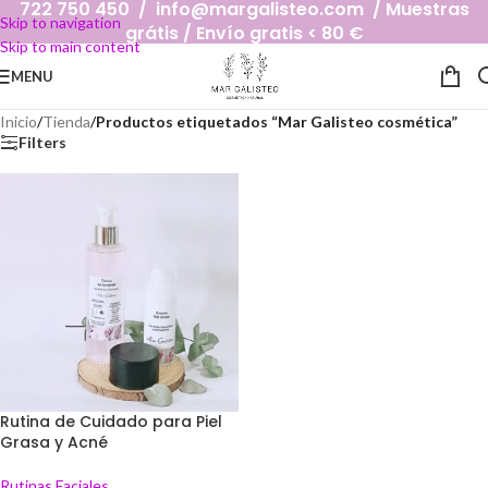
722 750 450 / info@margalisteo.com / Muestras
Skip to navigation
grátis / Envío gratis < 80 €
Skip to main content
MENU
Inicio
/
Tienda
/
Productos etiquetados “Mar Galisteo cosmética”
Filters
Rutina de Cuidado para Piel
Grasa y Acné
Rutinas Faciales