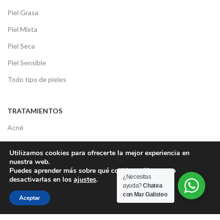
Piel Grasa
Piel Mixta
Piel Seca
Piel Sensible
Todo tipo de pieles
TRATAMIENTOS
Acné
Arrugas
Utilizamos cookies para ofrecerte la mejor experiencia en
Bolsas y Ojeras
nuestra web.
Puedes aprender más sobre qué cookies utilizamos o
Deshidratación
¿Necesitas
desactivarlas en los
ajustes
.
ayuda?
Chatea
Luminosidad
con Mar Galisteo
Aceptar
Manchas