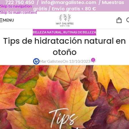
722 750 450 / info@margalisteo.com / Muestras
Skip to navigation
grátis / Envío gratis < 80 €
Skip to main content
MENU
BELLEZA NATURAL
,
RUTINAS DE BELLEZA
Tips de hidratación natural en
otoño
0
Mar Galisteo
On 13/10/2023