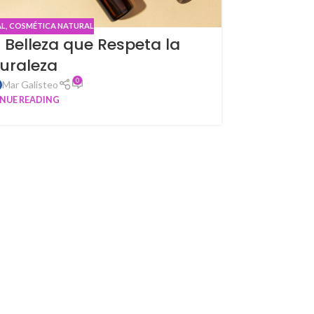
AL
,
COSMÉTICA NATURAL
 Belleza que Respeta la
ACTIVOS
,
BEAU
5 
uraleza
0
Mar Galisteo
NUE READING