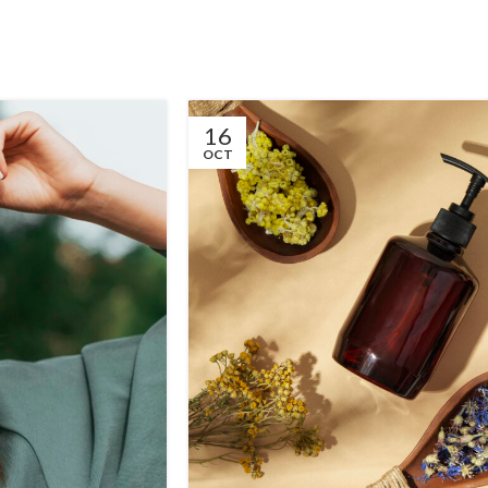
16
OCT