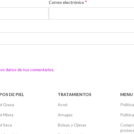
*
Correo electrónico
os datos de tus comentarios.
POS DE PIEL
TRATAMIENTOS
MENU 
el Grasa
Acné
Polític
el Mixta
Arrugas
Polític
el Seca
Bolsas y Ojeras
Compro
protec