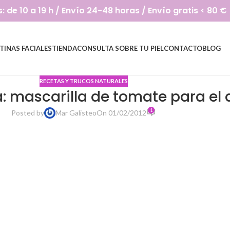
de 10 a 19 h / Envío 24-48 horas / Envío gratis < 80 €
TINAS FACIALES
TIENDA
CONSULTA SOBRE TU PIEL
CONTACTO
BLOG
RECETAS Y TRUCOS NATURALES
: mascarilla de tomate para el
1
Posted by
Mar Galisteo
On 01/02/2012